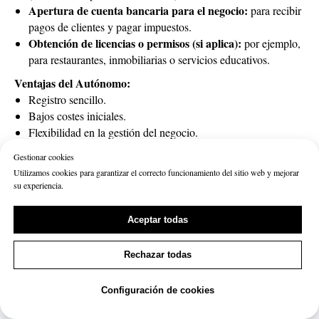
Apertura de cuenta bancaria para el negocio:
para recibir
pagos de clientes y pagar impuestos.
Obtención de licencias o permisos (si aplica):
por ejemplo,
para restaurantes, inmobiliarias o servicios educativos.
Ventajas del Autónomo:
Registro sencillo.
Bajos costes iniciales.
Flexibilidad en la gestión del negocio.
Desventajas:
Gestionar cookies
Responsabilidad personal frente a las obligaciones.
Utilizamos cookies para garantizar el correcto funcionamiento del sitio web y mejorar
su experiencia.
Alta cuota de seguridad social en los primeros años.
Aceptar todas
Sociedad Limitada (SL)
2️⃣
Adecuada para empresas con varios socios o negocios que
Rechazar todas
requieren protección de activos personales.
Registro:
Configuración de cookies
Comprobación y reserva del nombre de la empresa:
a
través del Registro Mercantil Central.