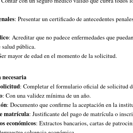
: Contar con un seguro médico válido que cubra todos l
enales
: Presentar un certificado de antecedentes penales
dico
: Acreditar que no padece enfermedades que puedan
 salud pública.
Ser mayor de edad en el momento de la solicitud.
 necesaria
olicitud
: Completar el formulario oficial de solicitud 
o
: Con una validez mínima de un año.
ión
: Documento que confirme la aceptación en la instit
e matrícula
: Justificante del pago de matrícula o inscr
os económicos
: Extractos bancarios, cartas de patrocin
emuestre solvencia económica.