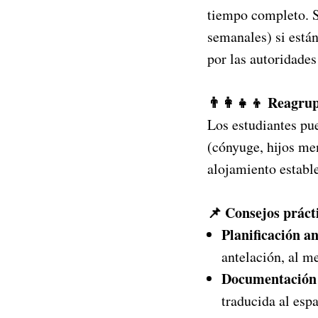
tiempo completo. S
semanales) si está
por las autoridades
👨‍👩‍👧‍👦 Reagru
Los estudiantes pue
(cónyuge, hijos me
alojamiento establ
📌 Consejos práct
Planificación a
antelación, al me
Documentación
traducida al esp