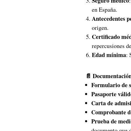
Seguro médico
en España.
Antecedentes p
origen.
Certificado mé
repercusiones de
Edad mínima
: 
📄 Documentación
Formulario de s
Pasaporte válid
Carta de admis
Comprobante d
Prueba de medi
documento que d