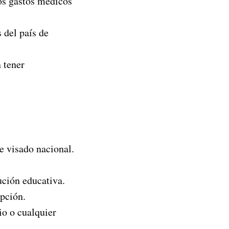
os gastos médicos
 del país de
 tener
de visado nacional.
ución educativa.
ipción.
io o cualquier