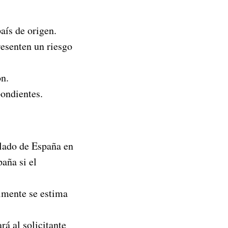
aís de origen.
resenten un riesgo
ón.
pondientes.
ulado de España en
paña si el
almente se estima
rá al solicitante